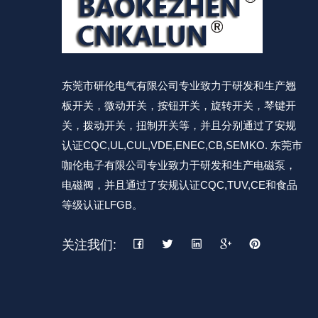
东莞市研伦电气有限公司专业致力于研发和生产翘
板开关，微动开关，按钮开关，旋转开关，琴键开
关，拨动开关，扭制开关等，并且分别通过了安规
认证CQC,UL,CUL,VDE,ENEC,CB,SEMKO. 东莞市
咖伦电子有限公司专业致力于研发和生产电磁泵，
电磁阀，并且通过了安规认证CQC,TUV,CE和食品
等级认证LFGB。
关注我们: