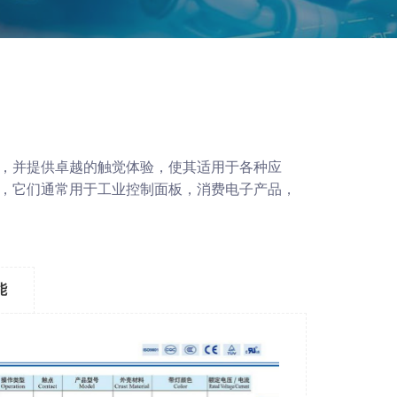
，并提供卓越的触觉体验，使其适用于各种应
，它们通常用于工业控制面板，消费电子产品，
能