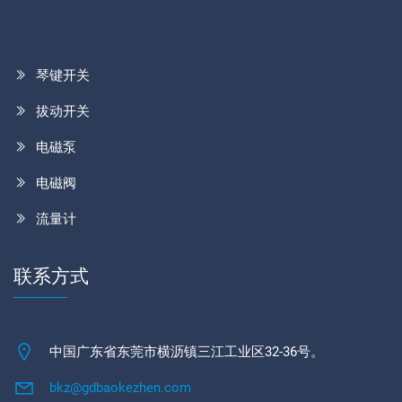
琴键开关
拔动开关
电磁泵
电磁阀
流量计
联系方式
中国广东省东莞市横沥镇三江工业区32-36号。
bkz@gdbaokezhen.com