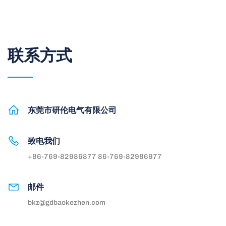
联系方式
东莞市研伦电气有限公司
致电我们
+86-769-82986877 86-769-82986977
邮件
bkz@gdbaokezhen.com