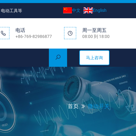
中文
English
、电动工具等
电话
周一至周五
+86-769-82986877
08:00 到 18:00
马上咨询
首页
微动开关