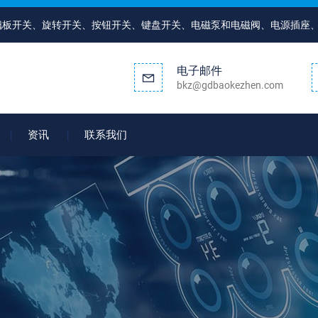
翘板开关、旋转开关、按钮开关、键盘开关、电磁泵和电磁阀、电源插座
电子邮件
bkz@gdbaokezhen.com
资讯
联系我们