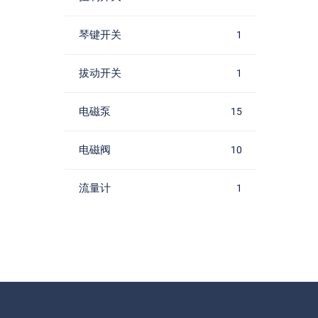
琴键开关
1
拔动开关
1
电磁泵
15
电磁阀
10
流量计
1